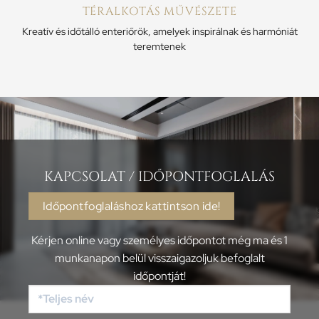
TÉRALKOTÁS MŰVÉSZETE
Kreatív és időtálló enteriőrök, amelyek inspirálnak és harmóniát
teremtenek
KAPCSOLAT / IDŐPONTFOGLALÁS
Időpontfoglaláshoz kattintson ide!
Kérjen online vagy személyes időpontot még ma és 1
munkanapon belül visszaigazoljuk befoglalt
időpontját!