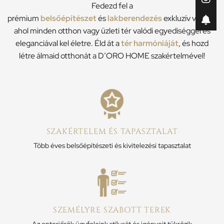
Fedezd fel a
prémium
belsőépítészet
és
lakberendezés
exkluzív világát,
ahol minden otthon vagy üzleti tér valódi egyediséggel és
eleganciával kel életre. Éld át a
tér harmóniáját
, és hozd
létre álmaid otthonát a D’ORO HOME szakértelmével!
SZAKÉRTELEM ÉS TAPASZTALAT
Több éves belsőépítészeti és kivitelezési tapasztalat
SZEMÉLYRE SZABOTT TEREK
Az enteriőrök ügyfeleink stílusát és igényeit tükrözik