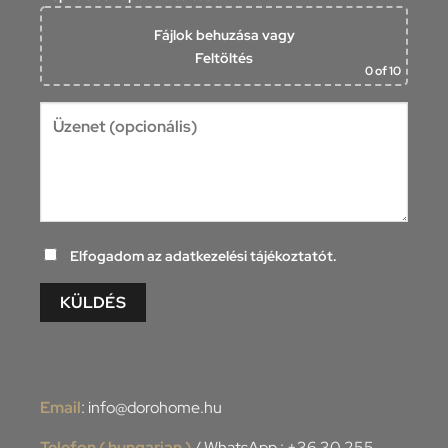
Fájlok behuzása
vagy
Feltöltés
0
of 10
Elfogadom az adatkezelési tájékoztatót.
Alternative:
Email
:
info@dorohome.hu
Telefon ( hungarian )
/ WhatsApp :
+36 30 255