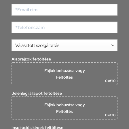
Alaprajzok feltöltése
Fájlok behuzása
vagy
Feltöltés
0
of 10
Jelenlegi állapot feltöltése
Fájlok behuzása
vagy
Feltöltés
0
of 10
Inspirációs képek feltöltése