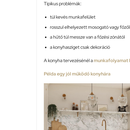
Tipikus problémák:
túl kevés munkafelület
rosszul elhelyezett mosogató vagy főző
a hűtő túl messze van a főzési zónától
a konyhasziget csak dekoráció
A konyha tervezésénél a
munkafolyamat l
Példa egy jól működő konyhára