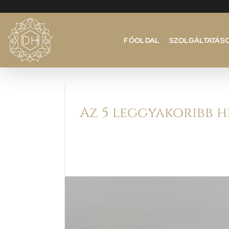
Skip
to
content
FŐOLDAL
SZOLGÁLTATÁS
Az 5 leggyakoribb 