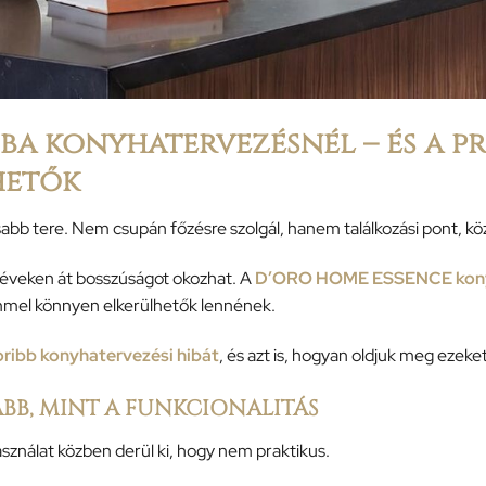
iba konyhatervezésnél – és a 
hetők
bb tere. Nem csupán főzésre szolgál, hanem találkozási pont, köz
éveken át bosszúságot okozhat. A
D’ORO HOME ESSENCE konyh
emmel könnyen elkerülhetők lennének.
ribb konyhatervezési hibát
, és azt is, hogyan oldjuk meg eze
ABB, MINT A FUNKCIONALITÁS
asználat közben derül ki, hogy nem praktikus.