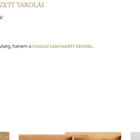
EZETT TÁROLÁS
l:
yiség, hanem a
rosszul szervezett tárolás
.