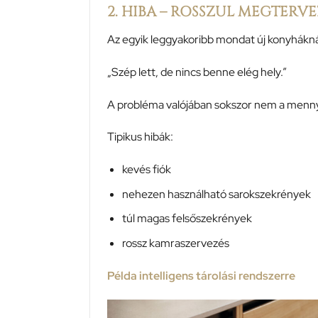
2. HIBA – ROSSZUL MEGTERV
Az egyik leggyakoribb mondat új konyhákná
„Szép lett, de nincs benne elég hely.”
A probléma valójában sokszor nem a menn
Tipikus hibák:
kevés fiók
nehezen használható sarokszekrények
túl magas felsőszekrények
rossz kamraszervezés
Példa intelligens tárolási rendszerre