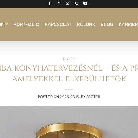
OK
PORTFÓLIÓ
KAPCSOLAT
RÓLUNK
BLOG
KARRIER
EGYÉB
hiba konyhatervezésnél – és a 
amelyekkel elkerülhetők
POSTED ON
2026.03.15.
BY
ESZTER