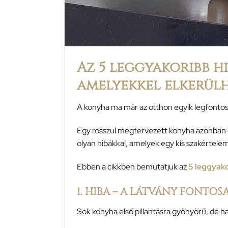
Az 5 leggyakoribb h
amelyekkel elkerül
A konyha ma már az otthon egyik legfontosa
Egy rosszul megtervezett konyha azonban 
olyan hibákkal, amelyek egy kis szakértel
Ebben a cikkben bemutatjuk az
5 leggyako
1. HIBA – A LÁTVÁNY FONTOS
Sok konyha első pillantásra gyönyörű, de h