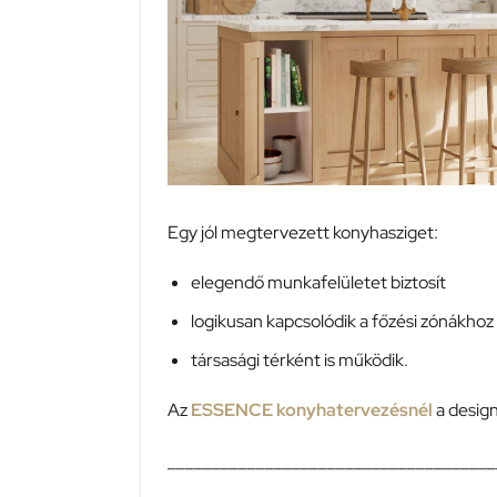
Egy jól megtervezett konyhasziget:
elegendő munkafelületet biztosít
logikusan kapcsolódik a főzési zónákhoz
társasági térként is működik.
Az
ESSENCE konyhatervezésnél
a design
_____________________________________