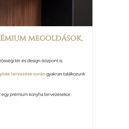
prémium megoldások,
össégi tér és design-központ is.
ák tervezése során
gyakran találkozunk
ket egy prémium konyha tervezésekor.