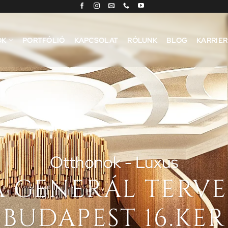
OK
PORTFÓLIÓ
KAPCSOLAT
RÓLUNK
BLOG
KARRIER
Otthonok - Luxus
 GENERÁL TERVEZE
BUDAPEST 16.KER