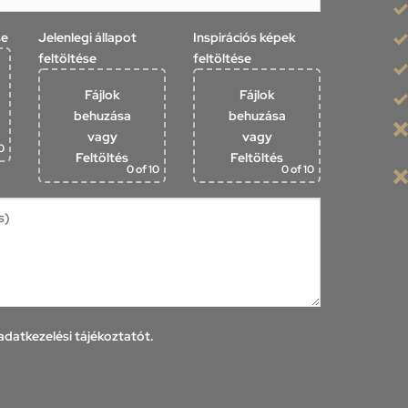
se
Jelenlegi állapot
Inspirációs képek
feltöltése
feltöltése
Fájlok
Fájlok
behuzása
behuzása
vagy
vagy
0
Feltöltés
Feltöltés
0
of 10
0
of 10
datkezelési tájékoztatót.