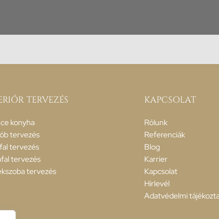
ERIŐR TERVEZÉS
KAPCSOLAT
ce konyha
Rólunk
ób tervezés
Referenciák
fal tervezés
Blog
fal tervezés
Karrier
kszoba tervezés
Kapcsolat
Hírlevél
Adatvédelmi tájékozt