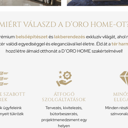
MIÉRT VÁLASZD A D’ORO HOME-OT
 prémium
belsőépítészet
és
lakberendezés
exkluzív világát, aho
tér valódi egyediséggel és eleganciával kel életre. Éld át a
tér har
hozd létre álmaid otthonát a D’ORO HOME szakértelmével!
E SZABOTT
ÁTFOGÓ
MINŐS
REK
SZOLGÁLTATÁSOK
ELEG
k ügyfeleink
Tervezés, kivitelezés,
Minden részl
ényeit tükrözik
bútorbeszerzés,
színvonala
projektmenedzsment egy
helyen