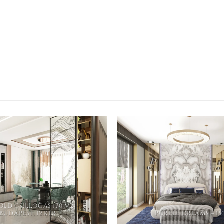
LD CSILLOGÁS 170 M2 –
BUDAPEST, 12.KER
PURPLE DREAMS – 15