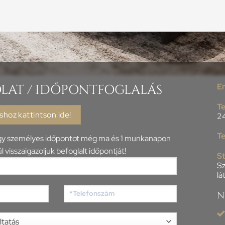
LAT / IDŐPONTFOGLALÁS
E
Te
shoz kattintson ide!
2
Te
agy személyes időpontot még ma és 1 munkanapon
l visszaigazoljuk befoglalt időpontját!
S
Sz
lá
N