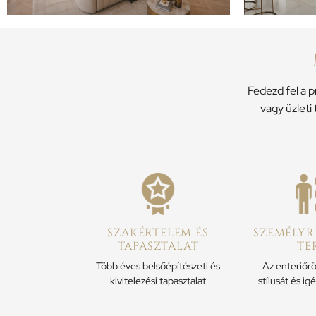
Fedezd fel a
vagy üzleti 
SZAKÉRTELEM ÉS
SZEMÉLYR
TAPASZTALAT
TE
Több éves belsőépítészeti és
Az enteriőrö
kivitelezési tapasztalat
stílusát és ig