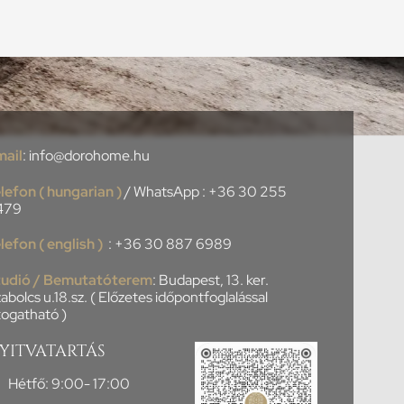
mail
:
info@dorohome.hu
lefon ( hungarian )
/ WhatsApp :
+36 30 255
479
lefon ( english )
:
+36 30 887 6989
tudió / Bemutatóterem
: Budapest, 13. ker.
abolcs u.18.sz. ( Előzetes időpontfoglalással
togatható )
YITVATARTÁS
Hétfő: 9:00- 17:00