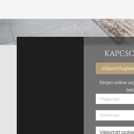
KAPCSO
Időpontfoglalá
Kérjen online v
belü