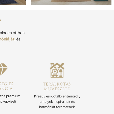
?
l minden otthon
móniáját
, és
ÉG ÉS
TÉRALKOTÁS
ANCIA
MŰVÉSZETE
et a prémium
Kreatív és időtálló enteriőrök,
t képviseli
amelyek inspirálnak és
harmóniát teremtenek