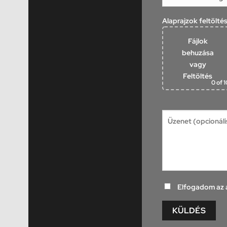
Alaprajzok feltölté
Fájlok
behuzása
vagy
Feltöltés
0
of 1
Elfogadom az a