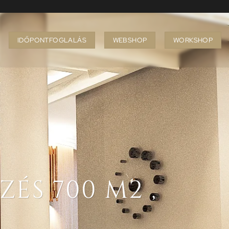
IDŐPONTFOGLALÁS
WEBSHOP
WORKSHOP
́S 700 M2 ,