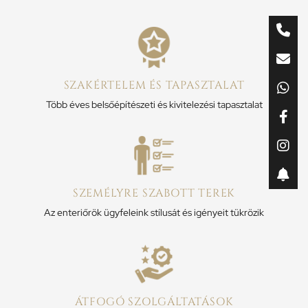
SZAKÉRTELEM ÉS TAPASZTALAT
Több éves belsőépítészeti és kivitelezési tapasztalat
SZEMÉLYRE SZABOTT TEREK
Az enteriőrök ügyfeleink stílusát és igényeit tükrözik
ÁTFOGÓ SZOLGÁLTATÁSOK