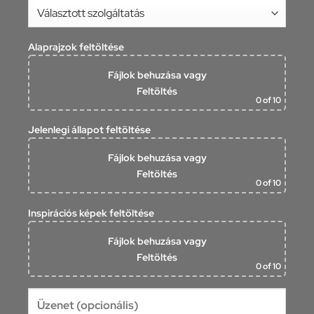
Alaprajzok feltöltése
Fájlok behuzása
vagy
Feltöltés
0
of 10
Jelenlegi állapot feltöltése
Fájlok behuzása
vagy
Feltöltés
0
of 10
Inspirációs képek feltöltése
Fájlok behuzása
vagy
Feltöltés
0
of 10