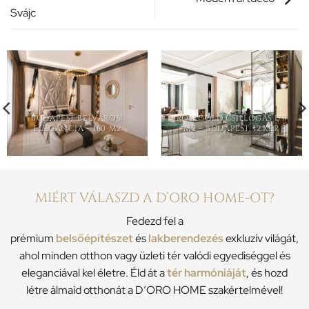
Svájc
BUDAPEST BELVÁROSI
ROSEGOLD CSILLOGÁS 170
ELEGANCIA – 160 M2
M2 – BUDAPEST, 12.KER
MIÉRT VÁLASZD A D’ORO HOME-OT?
Fedezd fel a
prémium
belsőépítészet
és
lakberendezés
exkluzív világát,
ahol minden otthon vagy üzleti tér valódi egyediséggel és
eleganciával kel életre. Éld át a
tér harmóniáját
, és hozd
létre álmaid otthonát a D’ORO HOME szakértelmével!