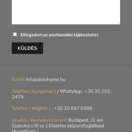
Elfogadom az adatkezelési tájékoztatót.
Alternative:
Email
:
info@dorohome.hu
Telefon ( hungarian )
/ WhatsApp :
+36 30 255
2479
Telefon ( english )
:
+36 30 887 6989
Studió / Bemutatóterem
: Budapest, 13. ker.
Szabolcs u.18.sz. ( Előzetes időpontfoglalással
látogatható )