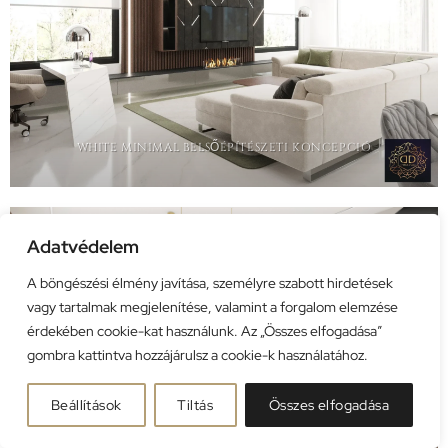
WHITE MINIMAL BELSŐÉPÍTÉSZETI KONCEPCIÓ
Adatvédelem
A böngészési élmény javítása, személyre szabott hirdetések
vagy tartalmak megjelenítése, valamint a forgalom elemzése
érdekében cookie-kat használunk. Az „Összes elfogadása”
gombra kattintva hozzájárulsz a cookie-k használatához.
Beállítások
Tiltás
Összes elfogadása