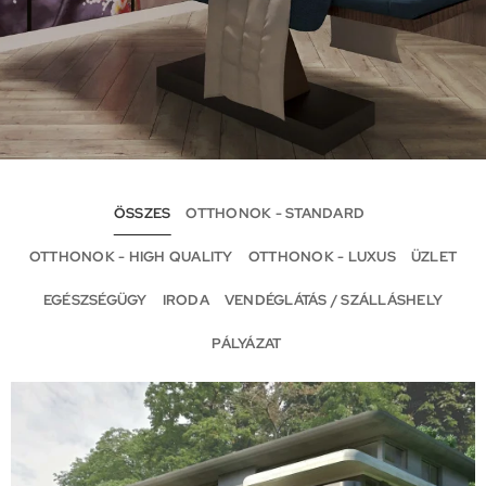
ÖSSZES
OTTHONOK - STANDARD
OTTHONOK - HIGH QUALITY
OTTHONOK - LUXUS
ÜZLET
EGÉSZSÉGÜGY
IRODA
VENDÉGLÁTÁS / SZÁLLÁSHELY
PÁLYÁZAT